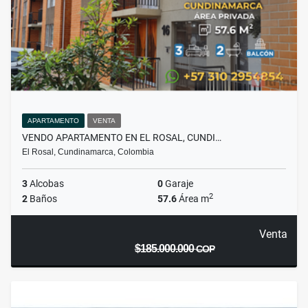
APARTAMENTO
VENTA
VENDO APARTAMENTO EN EL ROSAL, CUNDI…
El Rosal, Cundinamarca, Colombia
3
Alcobas
0
Garaje
2
2
Baños
57.6
Área m
Venta
$185.000.000
COP