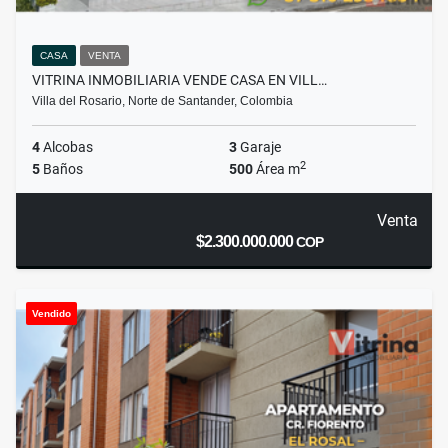
CASA
VENTA
VITRINA INMOBILIARIA VENDE CASA EN VILL…
Villa del Rosario, Norte de Santander, Colombia
4
Alcobas
3
Garaje
2
5
Baños
500
Área m
Venta
$2.300.000.000
COP
Vendido