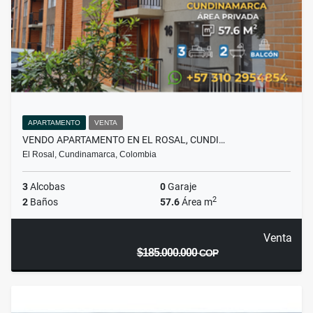
APARTAMENTO
VENTA
VENDO APARTAMENTO EN EL ROSAL, CUNDI…
El Rosal, Cundinamarca, Colombia
3
Alcobas
0
Garaje
2
2
Baños
57.6
Área m
Venta
$185.000.000
COP