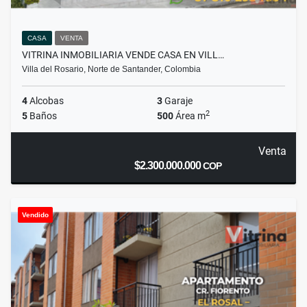
CASA
VENTA
VITRINA INMOBILIARIA VENDE CASA EN VILL…
Villa del Rosario, Norte de Santander, Colombia
4
Alcobas
3
Garaje
2
5
Baños
500
Área m
Venta
$2.300.000.000
COP
Vendido