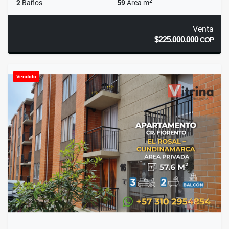
2
2
Baños
59
Área m
Venta
$225.000.000
COP
Vendido