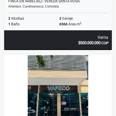
FINCA EN ARBELÁEZ- VEREDA SANTA ROSA
Arbeláez, Cundinamarca, Colombia
2
Alcobas
2
Garaje
2
1
Baño
6566
Área m
Venta
$500.000.000
COP