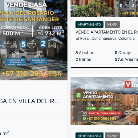
APARTAMENTO
VENTA
El Rosal, Cundinamarca, Colombia
3
Alcobas
0
Garaje
2
Baños
57.6
Área m
$185.000.000
SA EN VILLA DEL R…
2
a m
APARTAMENTO
VENTA