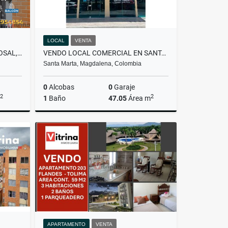
LOCAL
VENTA
VENDO APARTAMENTO EN EL ROSAL, CUNDINAMARCA
VENDO LOCAL COMERCIAL EN SANTA MARTA - EL MAYOR BUSINESS CENTER
Santa Marta, Magdalena, Colombia
0
Alcobas
0
Garaje
2
2
1
Baño
47.05
Área m
Venta
Venta
$315.000.000
APARTAMENTO
VENTA