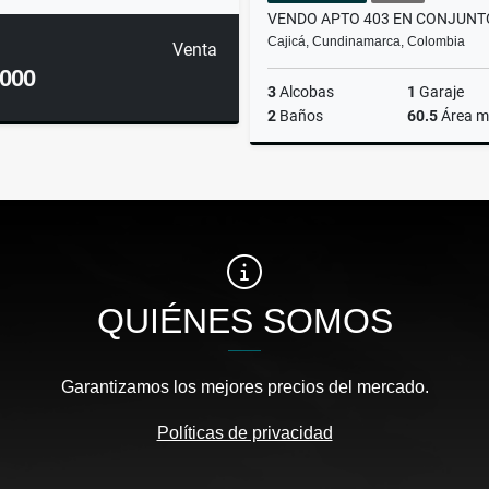
Cajicá, Cundinamarca, Colombia
Venta
.000
3
Alcobas
1
Garaje
2
Baños
60.5
Área m
$245.000.000
QUIÉNES SOMOS
Garantizamos los mejores precios del mercado.
Políticas de privacidad