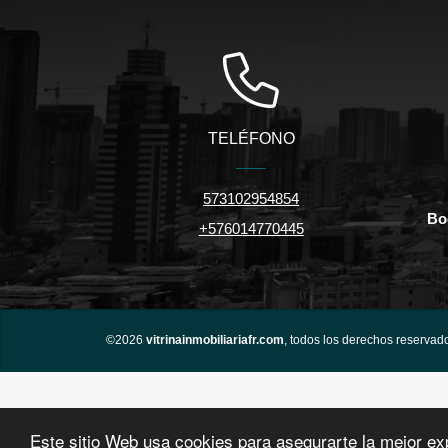
TELÉFONO
573102954854
Bo
+576014770445
©2026
vitrinainmobiliariafr.com
, todos los derechos reservad
Este sitio Web usa cookies para asegurarte la mejor ex