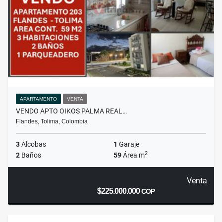
APARTAMENTO
VENTA
VENDO APTO OIKOS PALMA REAL…
Flandes, Tolima, Colombia
3
Alcobas
1
Garaje
2
2
Baños
59
Área m
Venta
$225.000.000
COP