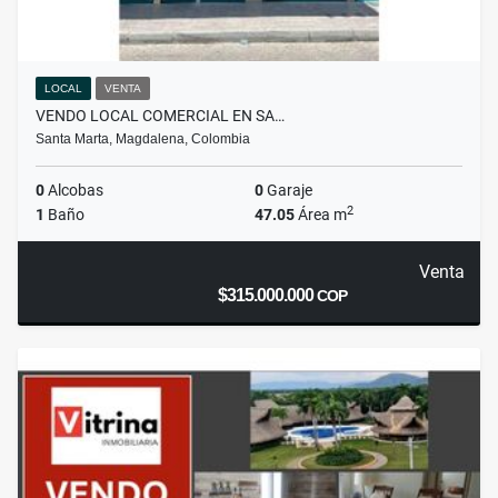
LOCAL
VENTA
VENDO LOCAL COMERCIAL EN SA…
Santa Marta, Magdalena, Colombia
0
Alcobas
0
Garaje
2
1
Baño
47.05
Área m
Venta
$315.000.000
COP