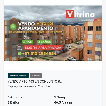
APARTAMENTO
VENTA
VENDO APTO 403 EN CONJUNTO R…
Cajicá, Cundinamarca, Colombia
3
Alcobas
1
Garaje
2
2
Baños
60.5
Área m