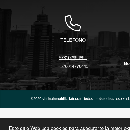
TELÉFONO
573102954854
Bo
+576014770445
©2026
vitrinainmobiliariafr.com
, todos los derechos reservad
Este sitio Web usa cookies para asegurarte la mejor ex