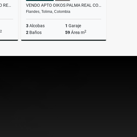
VENDO APTO 403 EN CONJUNTO RESIDENCIAL CAMINOS DE CAJICA II
VENDO APTO OIKOS PALMA REAL COMPLETAMENTE TERMINADO
Flandes, Tolima, Colombia
3
Alcobas
1
Garaje
2
2
2
Baños
59
Área m
Venta
Venta
$225.000.000