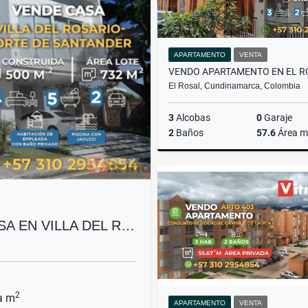
APARTAMENTO
VENTA
El Rosal, Cundinamarca, Colombia
3
Alcobas
0
Garaje
2
Baños
57.6
Área m
$185.000.000
SA EN VILLA DEL R…
2
a m
APARTAMENTO
VENTA