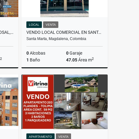
LOCAL
VENTA
VENDO APARTAMENTO EN EL ROSAL, CUNDINAMARCA
VENDO LOCAL COMERCIAL EN SANTA MARTA - EL MAYOR BUSINESS CENTER
Santa Marta, Magdalena, Colombia
0
Alcobas
0
Garaje
2
2
1
Baño
47.05
Área m
Venta
Venta
$315.000.000
APARTAMENTO
VENTA