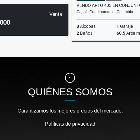
Cajicá, Cundinamarca, Colombia
Venta
.000
3
Alcobas
1
Garaje
2
Baños
60.5
Área m
$245.000.000
QUIÉNES SOMOS
Garantizamos los mejores precios del mercado.
Políticas de privacidad