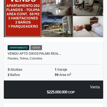
APARTAMENTO
VENTA
VENDO APTO OIKOS PALMA REAL…
Flandes, Tolima, Colombia
3
Alcobas
1
Garaje
2
2
Baños
59
Área m
Venta
$225.000.000
COP