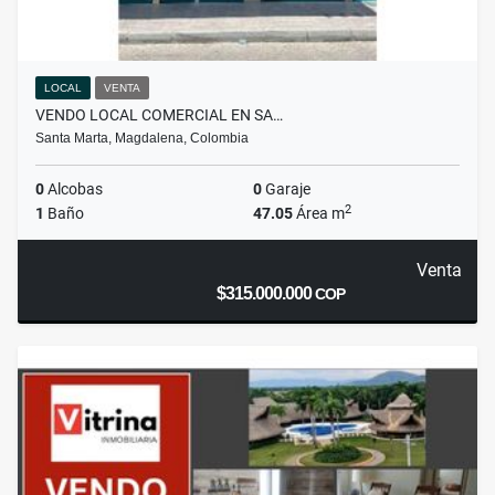
LOCAL
VENTA
VENDO LOCAL COMERCIAL EN SA…
Santa Marta, Magdalena, Colombia
0
Alcobas
0
Garaje
2
1
Baño
47.05
Área m
Venta
$315.000.000
COP