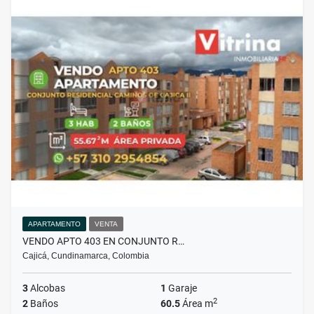
APARTAMENTO
VENTA
VENDO APTO 403 EN CONJUNTO R…
Cajicá, Cundinamarca, Colombia
3
Alcobas
1
Garaje
2
2
Baños
60.5
Área m