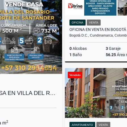
OFICINA
VENTA
Bogotá D.C., Cundinamarca, Colomb
0
Alcobas
3
Garaje
1
Baño
56.25
Área
Vendido
$510.000.000
SA EN VILLA DEL R…
2
a m
APARTAMENTO
VENTA