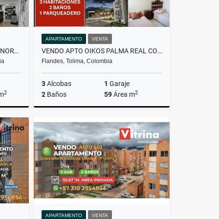
APARTAMENTO
VENTA
OFICINA EN VENTA EN BOGOTÁ NORTE – ESTRATÉGICA Y LISTA PARA OPERAR
VENDO APTO OIKOS PALMA REAL COMPLETAMENTE TERMINADO
ia
Flandes, Tolima, Colombia
3
Alcobas
1
Garaje
2
2
 m
2
Baños
59
Área m
Venta
Venta
$225.000.000
APARTAMENTO
VENTA