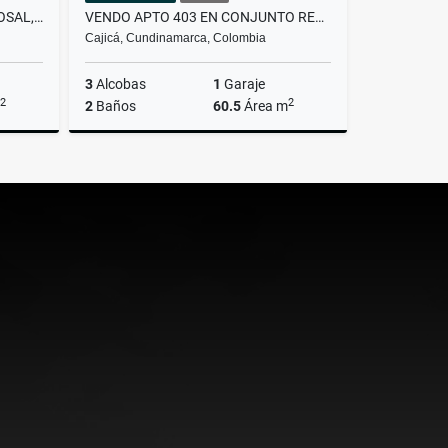
VENDO APARTAMENTO EN EL ROSAL, CUNDINAMARCA
VENDO APTO 403 EN CONJUNTO RESIDENCIAL CAMINOS DE CAJICA II
Cajicá, Cundinamarca, Colombia
3
Alcobas
1
Garaje
2
2
2
Baños
60.5
Área m
Venta
Venta
$245.000.000