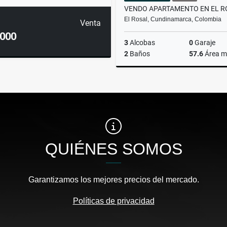
El Rosal, Cundinamarca, Colombia
Venta
.000
3
Alcobas
0
Garaje
2
Baños
57.6
Área m
$185.000.000
QUIÉNES SOMOS
Garantizamos los mejores precios del mercado.
Políticas de privacidad