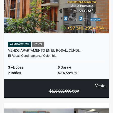
APARTAMENTO
VENTA
VENDO APARTAMENTO EN EL ROSAL, CUNDI…
El Rosal, Cundinamarca, Colombia
3
Alcobas
0
Garaje
2
2
Baños
57.6
Área m
Venta
$185.000.000
COP