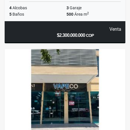
4
Alcobas
3
Garaje
2
5
Baños
500
Área m
Venta
$2.300.000.000
COP