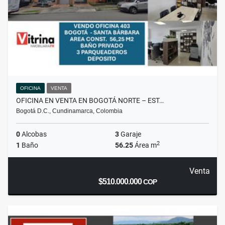
OFICINA
VENTA
OFICINA EN VENTA EN BOGOTÁ NORTE – EST…
Bogotá D.C., Cundinamarca, Colombia
0
Alcobas
3
Garaje
2
1
Baño
56.25
Área m
Venta
$510.000.000
COP