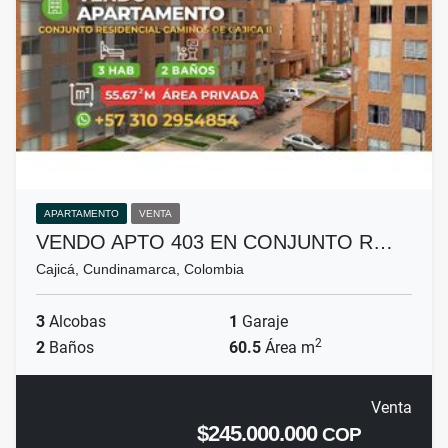
APARTAMENTO
VENTA
VENDO APTO 403 EN CONJUNTO R…
Cajicá, Cundinamarca, Colombia
3
Alcobas
1
Garaje
2
2
Baños
60.5
Área m
Venta
$245.000.000
COP