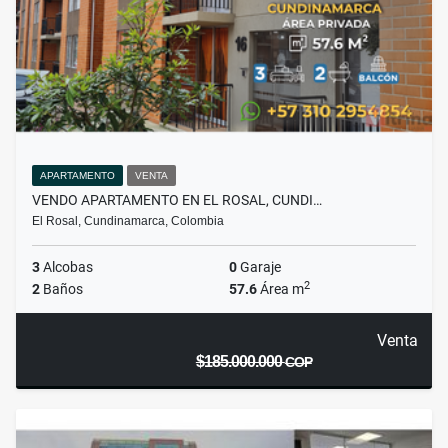
APARTAMENTO
VENTA
VENDO APARTAMENTO EN EL ROSAL, CUNDI…
El Rosal, Cundinamarca, Colombia
3
Alcobas
0
Garaje
2
2
Baños
57.6
Área m
Venta
$185.000.000
COP