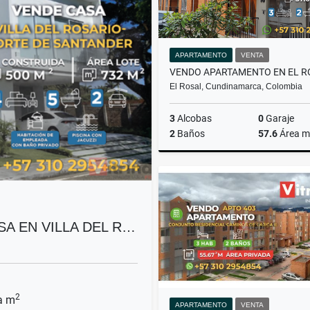
APARTAMENTO
VENTA
El Rosal, Cundinamarca, Colombia
3
Alcobas
0
Garaje
2
Baños
57.6
Área m
$185.000.000
SA EN VILLA DEL R…
2
a m
APARTAMENTO
VENTA