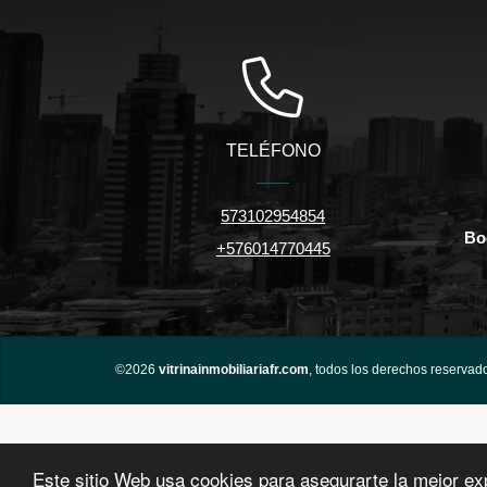
TELÉFONO
573102954854
Bo
+576014770445
©2026
vitrinainmobiliariafr.com
, todos los derechos reservad
Este sitio Web usa cookies para asegurarte la mejor ex