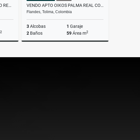
VENDO APTO 403 EN CONJUNTO RESIDENCIAL CAMINOS DE CAJICA II
VENDO APTO OIKOS PALMA REAL COMPLETAMENTE TERMINADO
Flandes, Tolima, Colombia
3
Alcobas
1
Garaje
2
2
2
Baños
59
Área m
Venta
Venta
$225.000.000