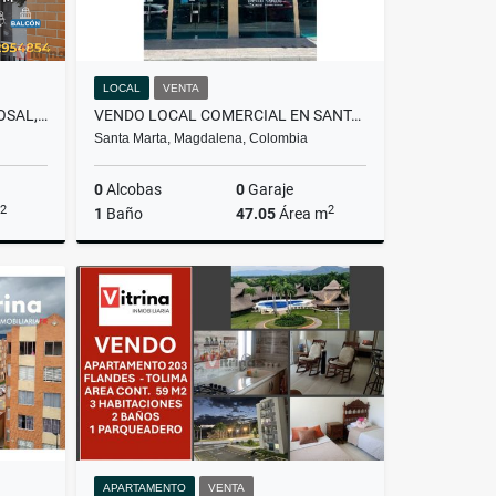
LOCAL
VENTA
VENDO APARTAMENTO EN EL ROSAL, CUNDINAMARCA
VENDO LOCAL COMERCIAL EN SANTA MARTA - EL MAYOR BUSINESS CENTER
Santa Marta, Magdalena, Colombia
0
Alcobas
0
Garaje
2
2
1
Baño
47.05
Área m
Venta
Venta
$315.000.000
APARTAMENTO
VENTA