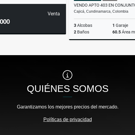
Cajicá, Cundinamarca, Colombia
Venta
.000
3
Alcobas
1
Garaje
2
Baños
60.5
Área m
$245.000.000
QUIÉNES SOMOS
Garantizamos los mejores precios del mercado.
Políticas de privacidad