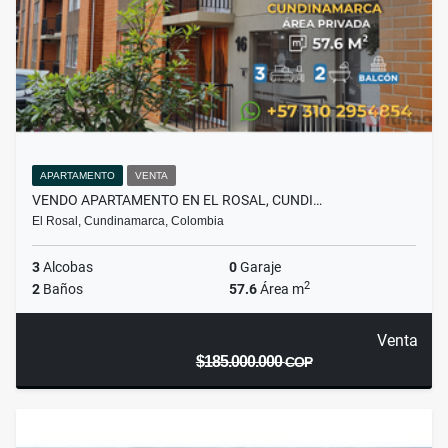
APARTAMENTO
VENTA
VENDO APARTAMENTO EN EL ROSAL, CUNDI…
El Rosal, Cundinamarca, Colombia
3
Alcobas
0
Garaje
2
2
Baños
57.6
Área m
Venta
$185.000.000
COP