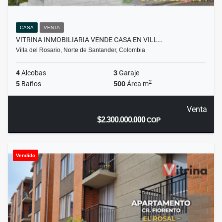
CASA
VENTA
VITRINA INMOBILIARIA VENDE CASA EN VILL…
Villa del Rosario, Norte de Santander, Colombia
4
Alcobas
3
Garaje
2
5
Baños
500
Área m
Venta
$2.300.000.000
COP
Vendido