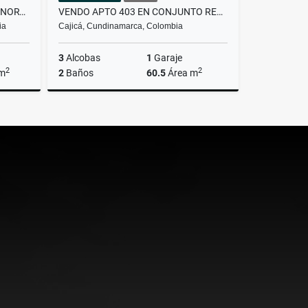
OFICINA EN VENTA EN BOGOTÁ NORTE – ESTRATÉGICA Y LISTA PARA OPERAR
VENDO APTO 403 EN CONJUNTO RESIDENCIAL CAMINOS DE CAJICA II
ia
Cajicá, Cundinamarca, Colombia
3
Alcobas
1
Garaje
2
2
 m
2
Baños
60.5
Área m
Venta
Venta
$245.000.000