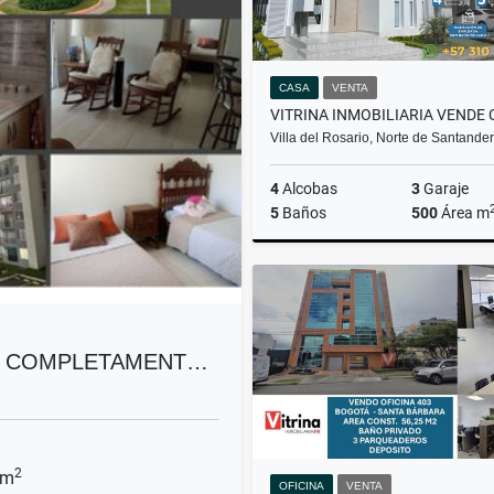
CASA
VENTA
Villa del Rosario, Norte de Santande
4
Alcobas
3
Garaje
5
Baños
500
Área m
$2.300.000.000
AL COMPLETAMENT…
2
 m
OFICINA
VENTA