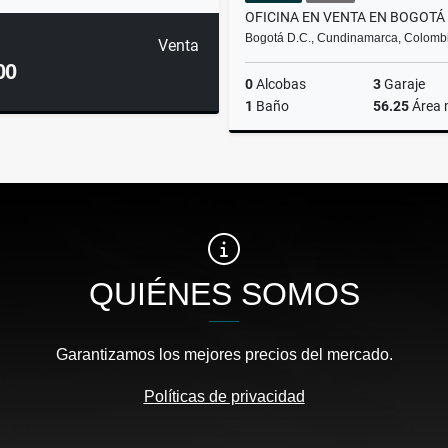
Bogotá D.C., Cundinamarca, Colomb
Venta
00
0
Alcobas
3
Garaje
1
Baño
56.25
Área
$510.000.000
QUIÉNES SOMOS
Garantizamos los mejores precios del mercado.
Políticas de privacidad