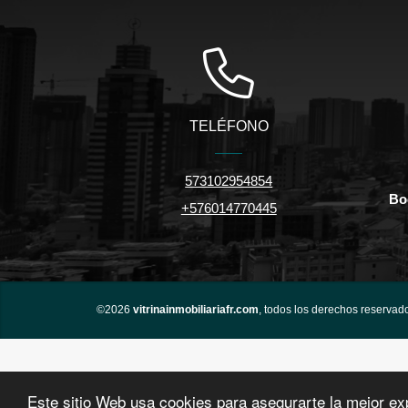
TELÉFONO
573102954854
Bo
+576014770445
©2026
vitrinainmobiliariafr.com
, todos los derechos reservad
Este sitio Web usa cookies para asegurarte la mejor ex