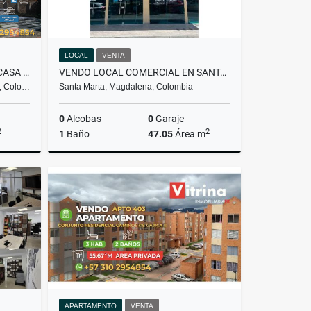
LOCAL
VENTA
VITRINA INMOBILIARIA VENDE CASA EN VILLA DEL ROSARIO
VENDO LOCAL COMERCIAL EN SANTA MARTA - EL MAYOR BUSINESS CENTER
r, Colo…
Santa Marta, Magdalena, Colombia
0
Alcobas
0
Garaje
2
2
1
Baño
47.05
Área m
Venta
Venta
$315.000.000
APARTAMENTO
VENTA