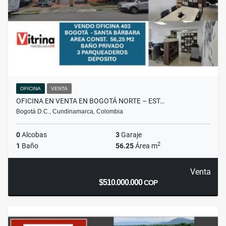
OFICINA
VENTA
OFICINA EN VENTA EN BOGOTÁ NORTE – EST…
Bogotá D.C., Cundinamarca, Colombia
0
Alcobas
3
Garaje
2
1
Baño
56.25
Área m
Venta
$510.000.000
COP