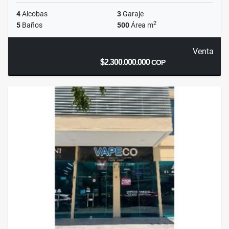
4
Alcobas
3
Garaje
2
5
Baños
500
Área m
Venta
$2.300.000.000
COP