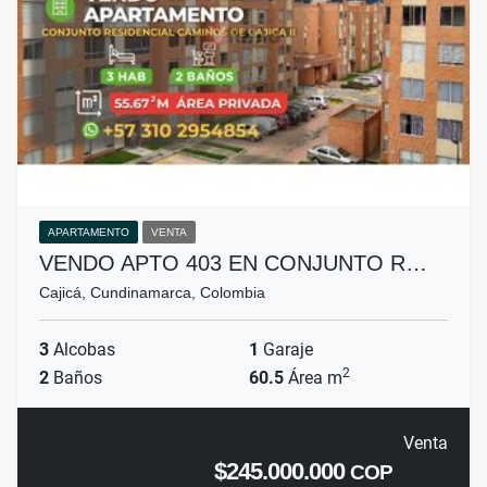
APARTAMENTO
VENTA
VENDO APTO 403 EN CONJUNTO R…
Cajicá, Cundinamarca, Colombia
3
Alcobas
1
Garaje
2
2
Baños
60.5
Área m
Venta
$245.000.000
COP