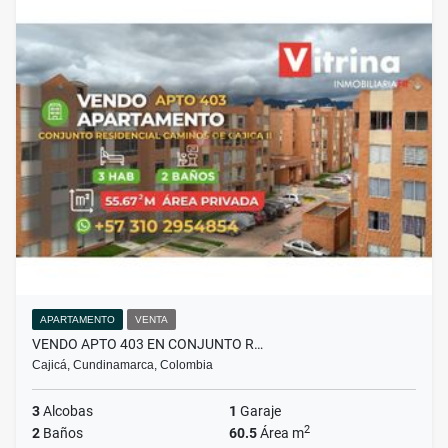
APARTAMENTO
VENTA
VENDO APTO 403 EN CONJUNTO R…
Cajicá, Cundinamarca, Colombia
3
Alcobas
1
Garaje
2
2
Baños
60.5
Área m