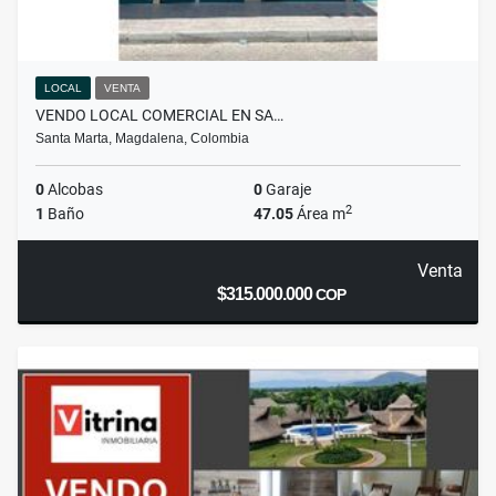
LOCAL
VENTA
VENDO LOCAL COMERCIAL EN SA…
Santa Marta, Magdalena, Colombia
0
Alcobas
0
Garaje
2
1
Baño
47.05
Área m
Venta
$315.000.000
COP