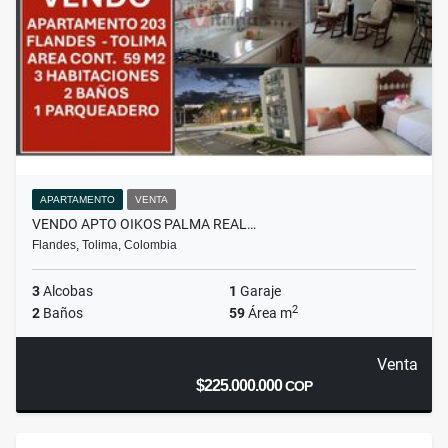
APARTAMENTO
VENTA
VENDO APTO OIKOS PALMA REAL…
Flandes, Tolima, Colombia
3
Alcobas
1
Garaje
2
2
Baños
59
Área m
Venta
$225.000.000
COP