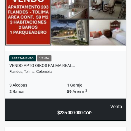
APARTAMENTO
VENTA
VENDO APTO OIKOS PALMA REAL…
Flandes, Tolima, Colombia
3
Alcobas
1
Garaje
2
2
Baños
59
Área m
Venta
$225.000.000
COP