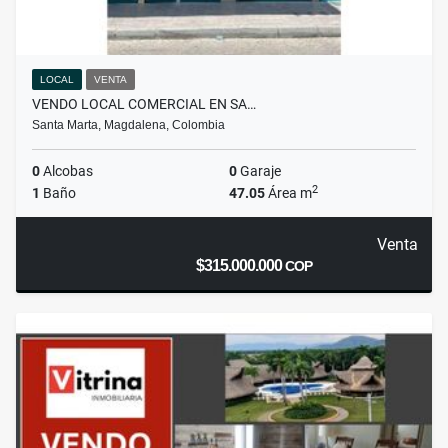
LOCAL
VENTA
VENDO LOCAL COMERCIAL EN SA…
Santa Marta, Magdalena, Colombia
0
Alcobas
0
Garaje
2
1
Baño
47.05
Área m
Venta
$315.000.000
COP