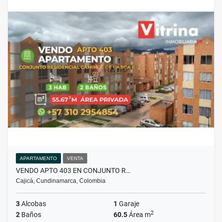
APARTAMENTO
VENTA
VENDO APTO 403 EN CONJUNTO R…
Cajicá, Cundinamarca, Colombia
3
Alcobas
1
Garaje
2
2
Baños
60.5
Área m