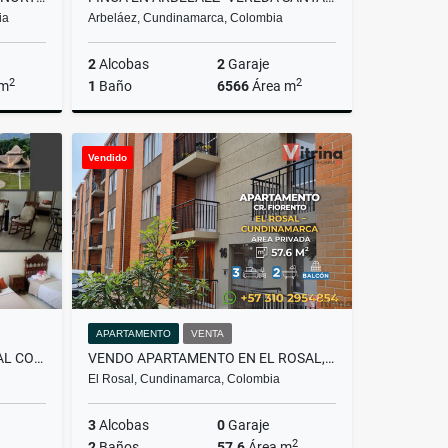
ia
Arbeláez, Cundinamarca, Colombia
2
Alcobas
2
Garaje
2
2
 m
1
Baño
6566
Área m
Venta
Venta
Vendido
.000.000
$500.000.000
APARTAMENTO
VENTA
VENDO APTO OIKOS PALMA REAL COMPLETAMENTE TERMINADO
VENDO APARTAMENTO EN EL ROSAL, CUNDINAMARCA
El Rosal, Cundinamarca, Colombia
3
Alcobas
0
Garaje
2
2
Baños
57.6
Área m