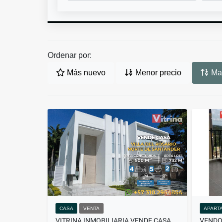
Ordenar por:
Más nuevo
Menor precio
May
CASA
VENTA
APART
VITRINA INMOBILIARIA VENDE CASA EN VILLA DEL ROSARIO