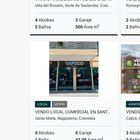
Villa del Rosario, Norte de Santander, Colo…
Rionegr
4
Alcobas
3
Garaje
2
Alco
2
5
Baños
500
Área m
2
Baño
Venta
$2.300.000.000
LOCAL
VENTA
APART
VENDO LOCAL COMERCIAL EN SANTA MARTA - EL MAYOR BUSINESS CENTER
Santa Marta, Magdalena, Colombia
Cajicá,
0
Alcobas
0
Garaje
3
Alco
2
1
Baño
47.05
Área m
2
Baño