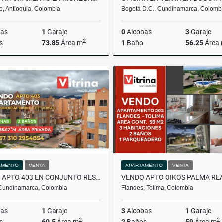
o, Antioquia, Colombia
Bogotá D.C., Cundinamarca, Colomb
bas
1
Garaje
0
Alcobas
3
Garaje
2
s
73.85
Área m
1
Baño
56.25
Área
Venta
$615.000.000
$510
AMENTO
VENTA
APARTAMENTO
VENTA
VENDO APTO 403 EN CONJUNTO RESIDENCIAL CAMINOS DE CAJICA II
 Cundinamarca, Colombia
Flandes, Tolima, Colombia
bas
1
Garaje
3
Alcobas
1
Garaje
2
2
s
60.5
Área m
2
Baños
59
Área m