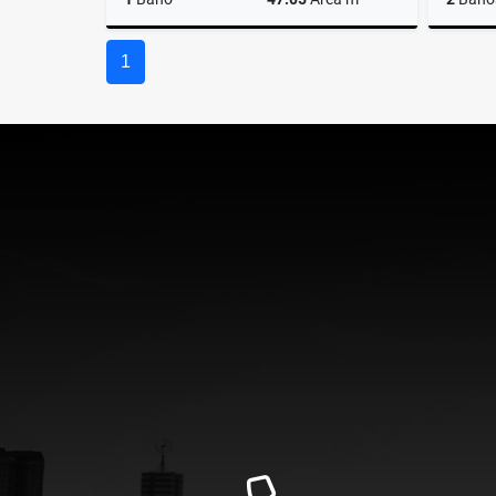
Venta
1
$315.000.000